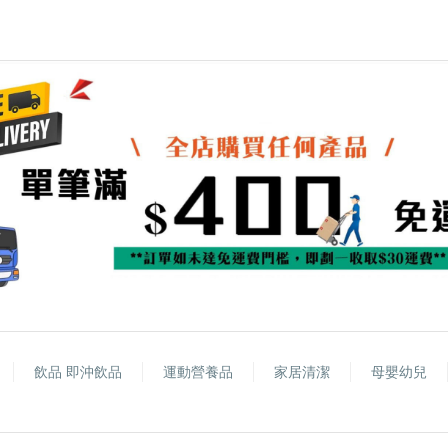
飲品 即沖飲品
運動營養品
家居清潔
母嬰幼兒