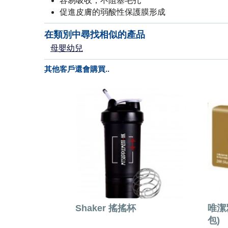
容易吸收，不阻塞毛孔
促進皮膚的弱酸性保護膜形成
在類別中尋找相似的產品
母嬰幼兒
其他客戶還會購買..
Shaker 搖搖杯
唯潔雅
包)