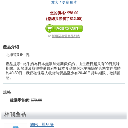
放大 / 更多圖片
您的價格:
$58.00
（您總共節省了
$12.00
）
or
新增至喜愛產品列表
產品介紹
北海道3.6牛乳
產品提示: 此牛奶為日本無添加短期保鮮奶，由生產日起只有90日賞味
期限。因船運及取得香港政府對日本食品幅射水平檢驗的合格文件需時
約40-50日，我們確保客人收貨時貨品至少有20-40日賞味期限，敬請留
意。
規格
建議零售價:
$70.00
相關產品
施巴 - 嬰兒身