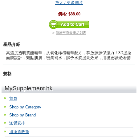
放大 / 更多圖片
價格:
$88.00
or
新增至喜愛產品列表
產品介紹
高濃度透明質酸精華，抗氧化橄欖精華配方，釋放源源保濕力！3D提拉
面膜設計，緊貼肌膚，密集補水，賦予水潤提亮效果，用後更容光煥發!
規格
MySupplement.hk
首頁
Shop by Category
Shop by Brand
送貨安排
退換貨政策